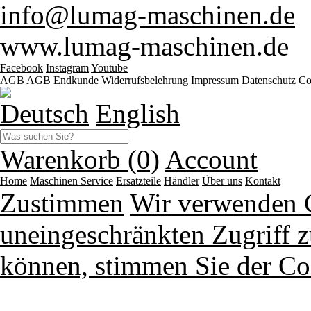
info@lumag-maschinen.de
www.lumag-maschinen.de
Facebook
Instagram
Youtube
AGB
AGB Endkunde
Widerrufsbelehrung
Impressum
Datenschutz
Co
Deutsch
English
Warenkorb (0)
Account
Home
Maschinen
Service
Ersatzteile
Händler
Über uns
Kontakt
Zustimmen
Wir verwenden 
uneingeschränkten Zugriff z
können, stimmen Sie der Co