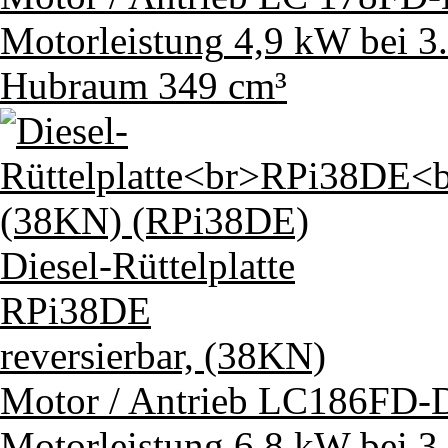
Motorleistung
4,9 kW bei 3
Hubraum
349 cm³
Diesel-Rüttelplatte
RPi38DE
reversierbar, (38KN)
Motor / Antrieb
LC186FD-D
Motorleistung
6,8 kW bei 3