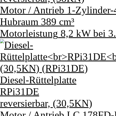
Motor / Antrieb
1-Zylinder
Hubraum
389 cm³
Motorleistung
8,2 kW bei 3
Diesel-Rüttelplatte
RPi31DE
reversierbar, (30,5KN)
Motor / Antrieb
LC 178FD-D