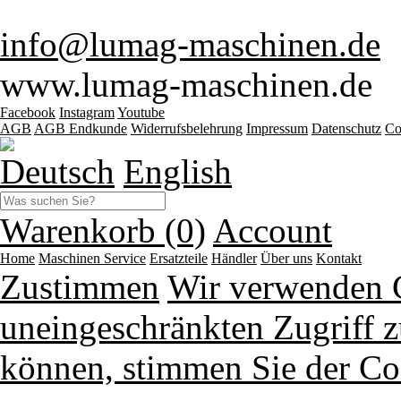
info@lumag-maschinen.de
www.lumag-maschinen.de
Facebook
Instagram
Youtube
AGB
AGB Endkunde
Widerrufsbelehrung
Impressum
Datenschutz
Co
Deutsch
English
Warenkorb (0)
Account
Home
Maschinen
Service
Ersatzteile
Händler
Über uns
Kontakt
Zustimmen
Wir verwenden 
uneingeschränkten Zugriff z
können, stimmen Sie der Co