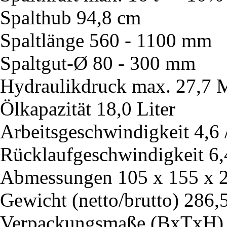
Spalthub
94,8 cm
Spaltlänge
560 - 1100 mm
Spaltgut-Ø
80 - 300 mm
Hydraulikdruck max.
27,7 
Ölkapazität
18,0 Liter
Arbeitsgeschwindigkeit
4,6 
Rücklaufgeschwindigkeit
6,
Abmessungen
105 x 155 x 
Gewicht (netto/brutto)
286,5
Verpackungsmaße (BxTxH)