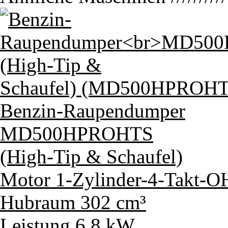
Benzin-Raupendumper
MD500HPROHTS
(High-Tip & Schaufel)
Motor
1-Zylinder-4-Takt
Hubraum
302 cm³
Leistung
6,8 kW