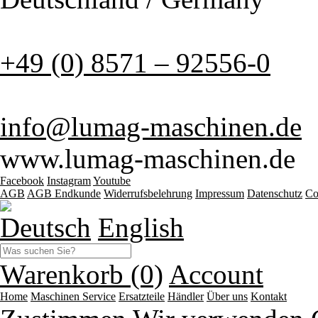
+49 (0) 8571 – 92556-0
info@lumag-maschinen.de
www.lumag-maschinen.de
Facebook
Instagram
Youtube
AGB
AGB Endkunde
Widerrufsbelehrung
Impressum
Datenschutz
Co
Deutsch
English
Warenkorb (0)
Account
Home
Maschinen
Service
Ersatzteile
Händler
Über uns
Kontakt