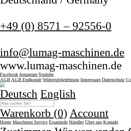
+49 (0) 8571 – 92556-0
info@lumag-maschinen.de
www.lumag-maschinen.de
Facebook
Instagram
Youtube
AGB
AGB Endkunde
Widerrufsbelehrung
Impressum
Datenschutz
Co
Deutsch
English
Warenkorb (0)
Account
Home
Maschinen
Service
Ersatzteile
Händler
Über uns
Kontakt