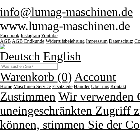
info@lumag-maschinen.de
www.lumag-maschinen.de
Facebook
Instagram
Youtube
AGB
AGB Endkunde
Widerrufsbelehrung
Impressum
Datenschutz
Co
Deutsch
English
Warenkorb (0)
Account
Home
Maschinen
Service
Ersatzteile
Händler
Über uns
Kontakt
Zustimmen
Wir verwenden 
uneingeschränkten Zugriff z
können, stimmen Sie der Co