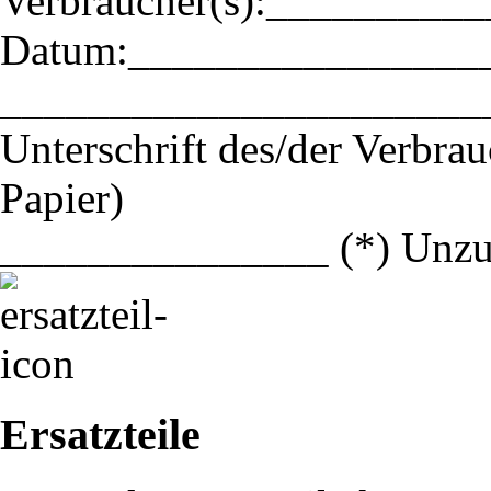
Verbraucher(s):________
Datum:________________
______________________
Unterschrift des/der Verbrau
Papier)
_______________ (*) Unzutr
Ersatzteile