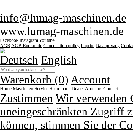
info@lumag-maschinen.de
www.lumag-maschinen.de
Facebook
Instagram
Youtube
AGB
AGB Endkunde
Cancellation policy
Imprint
Data privacy
Cooki
Deutsch
English
Warenkorb (0)
Account
Home
Maschinen
Service
Spare parts
Dealer
About us
Contact
Zustimmen
Wir verwenden 
uneingeschränkten Zugriff z
können, stimmen Sie der Co