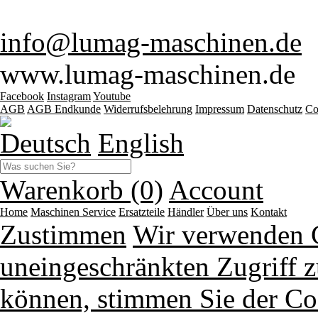
info@lumag-maschinen.de
www.lumag-maschinen.de
Facebook
Instagram
Youtube
AGB
AGB Endkunde
Widerrufsbelehrung
Impressum
Datenschutz
Co
Deutsch
English
Warenkorb (0)
Account
Home
Maschinen
Service
Ersatzteile
Händler
Über uns
Kontakt
Zustimmen
Wir verwenden 
uneingeschränkten Zugriff z
können, stimmen Sie der Co