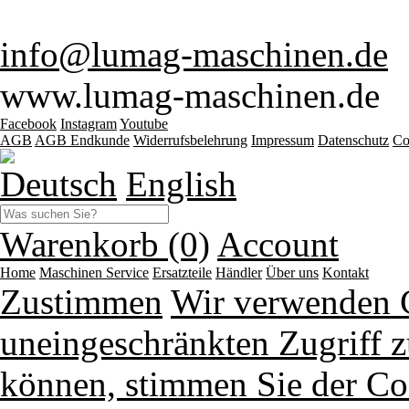
info@lumag-maschinen.de
www.lumag-maschinen.de
Facebook
Instagram
Youtube
AGB
AGB Endkunde
Widerrufsbelehrung
Impressum
Datenschutz
Co
Deutsch
English
Warenkorb (0)
Account
Home
Maschinen
Service
Ersatzteile
Händler
Über uns
Kontakt
Zustimmen
Wir verwenden 
uneingeschränkten Zugriff z
können, stimmen Sie der Co