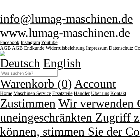
info@lumag-maschinen.de
www.lumag-maschinen.de
Facebook
Instagram
Youtube
AGB
AGB Endkunde
Widerrufsbelehrung
Impressum
Datenschutz
Co
Deutsch
English
Warenkorb (0)
Account
Home
Maschinen
Service
Ersatzteile
Händler
Über uns
Kontakt
Zustimmen
Wir verwenden 
uneingeschränkten Zugriff z
können, stimmen Sie der Co