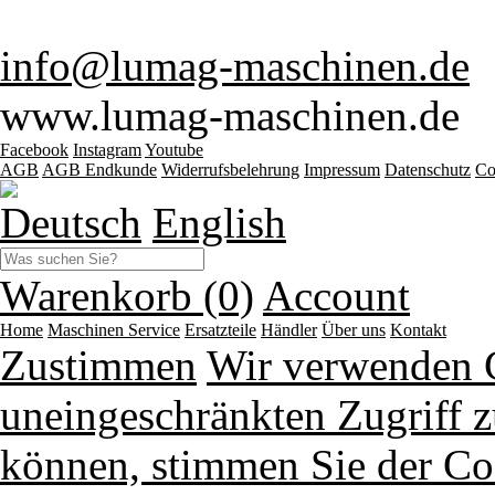
info@lumag-maschinen.de
www.lumag-maschinen.de
Facebook
Instagram
Youtube
AGB
AGB Endkunde
Widerrufsbelehrung
Impressum
Datenschutz
Co
Deutsch
English
Warenkorb (0)
Account
Home
Maschinen
Service
Ersatzteile
Händler
Über uns
Kontakt
Zustimmen
Wir verwenden 
uneingeschränkten Zugriff z
können, stimmen Sie der Co