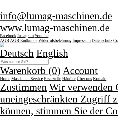
info@lumag-maschinen.de
www.lumag-maschinen.de
Facebook
Instagram
Youtube
AGB
AGB Endkunde
Widerrufsbelehrung
Impressum
Datenschutz
Co
Deutsch
English
Warenkorb (0)
Account
Home
Maschinen
Service
Ersatzteile
Händler
Über uns
Kontakt
Zustimmen
Wir verwenden 
uneingeschränkten Zugriff z
können, stimmen Sie der Co