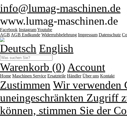
info@lumag-maschinen.de
www.lumag-maschinen.de
Facebook
Instagram
Youtube
AGB
AGB Endkunde
Widerrufsbelehrung
Impressum
Datenschutz
Co
Deutsch
English
Warenkorb (0)
Account
Home
Maschinen
Service
Ersatzteile
Händler
Über uns
Kontakt
Zustimmen
Wir verwenden 
uneingeschränkten Zugriff z
können, stimmen Sie der Co