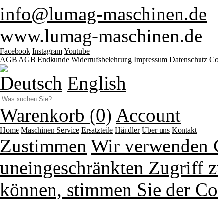
info@lumag-maschinen.de
www.lumag-maschinen.de
Facebook
Instagram
Youtube
AGB
AGB Endkunde
Widerrufsbelehrung
Impressum
Datenschutz
Co
Deutsch
English
Warenkorb (0)
Account
Home
Maschinen
Service
Ersatzteile
Händler
Über uns
Kontakt
Zustimmen
Wir verwenden 
uneingeschränkten Zugriff z
können, stimmen Sie der Co