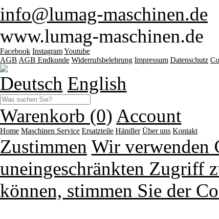
info@lumag-maschinen.de
www.lumag-maschinen.de
Facebook
Instagram
Youtube
AGB
AGB Endkunde
Widerrufsbelehrung
Impressum
Datenschutz
Co
Deutsch
English
Warenkorb (0)
Account
Home
Maschinen
Service
Ersatzteile
Händler
Über uns
Kontakt
Zustimmen
Wir verwenden 
uneingeschränkten Zugriff z
können, stimmen Sie der Co