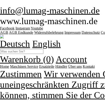
info@lumag-maschinen.de
www.lumag-maschinen.de
Facebook
Instagram
Youtube
AGB
AGB Endkunde
Widerrufsbelehrung
Impressum
Datenschutz
Co
Deutsch
English
Warenkorb (0)
Account
Home
Maschinen
Service
Ersatzteile
Händler
Über uns
Kontakt
Zustimmen
Wir verwenden 
uneingeschränkten Zugriff z
können, stimmen Sie der Co