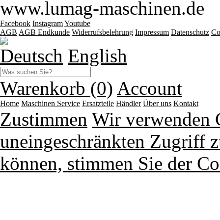
www.lumag-maschinen.de
Facebook
Instagram
Youtube
AGB
AGB Endkunde
Widerrufsbelehrung
Impressum
Datenschutz
Co
Deutsch
English
Warenkorb (0)
Account
Home
Maschinen
Service
Ersatzteile
Händler
Über uns
Kontakt
Zustimmen
Wir verwenden 
uneingeschränkten Zugriff z
können, stimmen Sie der Co