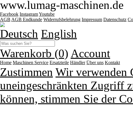
www.lumag-maschinen.de
Facebook
Instagram
Youtube
AGB
AGB Endkunde
Widerrufsbelehrung
Impressum
Datenschutz
Co
Deutsch
English
Warenkorb (0)
Account
Home
Maschinen
Service
Ersatzteile
Händler
Über uns
Kontakt
Zustimmen
Wir verwenden 
uneingeschränkten Zugriff z
können, stimmen Sie der Co