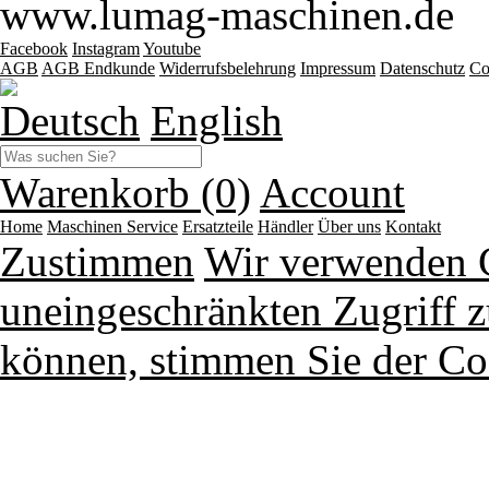
www.lumag-maschinen.de
Facebook
Instagram
Youtube
AGB
AGB Endkunde
Widerrufsbelehrung
Impressum
Datenschutz
Co
Deutsch
English
Warenkorb (0)
Account
Home
Maschinen
Service
Ersatzteile
Händler
Über uns
Kontakt
Zustimmen
Wir verwenden 
uneingeschränkten Zugriff z
können, stimmen Sie der Co