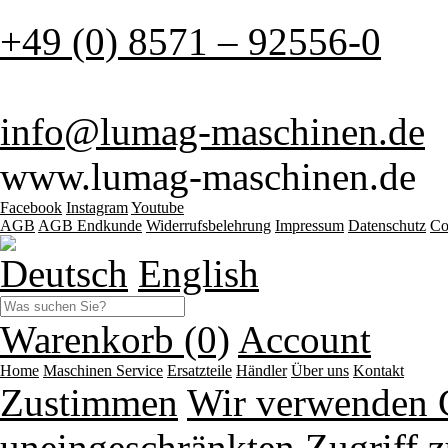
+49 (0) 8571 – 92556-0
info@lumag-maschinen.de
www.lumag-maschinen.de
Facebook
Instagram
Youtube
AGB
AGB Endkunde
Widerrufsbelehrung
Impressum
Datenschutz
Co
Deutsch
English
Warenkorb (0)
Account
Home
Maschinen
Service
Ersatzteile
Händler
Über uns
Kontakt
Zustimmen
Wir verwenden 
uneingeschränkten Zugriff z