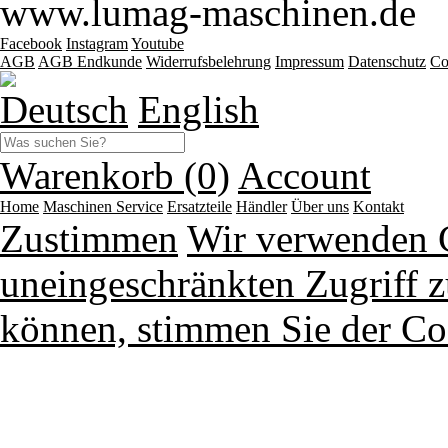
www.lumag-maschinen.de
Facebook
Instagram
Youtube
AGB
AGB Endkunde
Widerrufsbelehrung
Impressum
Datenschutz
Co
Deutsch
English
Warenkorb (0)
Account
Home
Maschinen
Service
Ersatzteile
Händler
Über uns
Kontakt
Zustimmen
Wir verwenden 
uneingeschränkten Zugriff z
können, stimmen Sie der Co