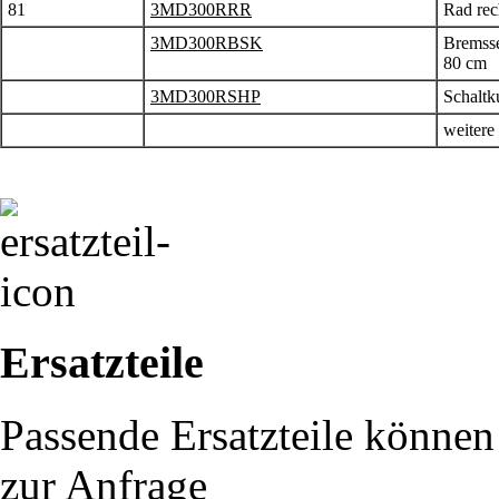
81
3MD300RRR
Rad rec
3MD300RBSK
Bremsse
80 cm
3MD300RSHP
Schaltk
weitere
Ersatzteile
Passende Ersatzteile können 
zur Anfrage