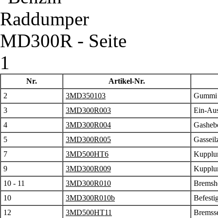
Nr.
Artikel-Nr.
2
3MD350103
Gummi 
3
3MD300R003
Ein-Aus
4
3MD300R004
Gasheb
5
3MD300R005
Gasseil
7
3MD500HT6
Kupplu
9
3MD300R009
Kupplun
10 - 11
3MD300R010
Bremshe
10
3MD300R010b
Befesti
12
3MD500HT11
Bremsse