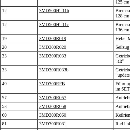
125 cm
12
3MD500HT11b
Bremsse
128 cm
12
3MD500HT11c
Bremsse
136 cm
19
3MD300R019
Hebel M
20
3MD300R020
Seilzug
33
3MD300R033
Getrieb
"alt"
33
3MD300R033b
Getrieb
"update
49
3MD300RFB
Führun
im SET,
57
3MD300R057
Antrieb
58
3MD300R058
Antrieb
60
3MD300R060
Keilri
81
3MD300R081
Rad lin