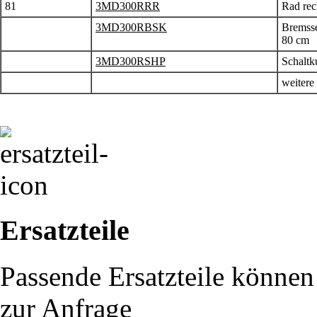
81
3MD300RRR
Rad rec
3MD300RBSK
Bremsse
80 cm
3MD300RSHP
Schaltk
weitere
Ersatzteile
Passende Ersatzteile können 
zur Anfrage