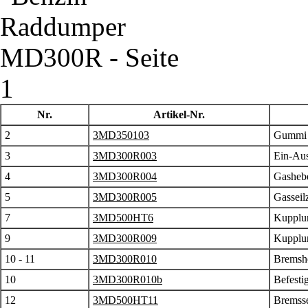
Nr.
Artikel-Nr.
2
3MD350103
Gummi 
3
3MD300R003
Ein-Aus
4
3MD300R004
Gasheb
5
3MD300R005
Gasseil
7
3MD500HT6
Kupplu
9
3MD300R009
Kupplun
10 - 11
3MD300R010
Bremshe
10
3MD300R010b
Befesti
12
3MD500HT11
Bremsse