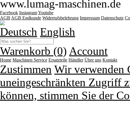
www.lumag-maschinen.de
Facebook
Instagram
Youtube
AGB
AGB Endkunde
Widerrufsbelehrung
Impressum
Datenschutz
Co
Deutsch
English
Warenkorb (0)
Account
Home
Maschinen
Service
Ersatzteile
Händler
Über uns
Kontakt
Zustimmen
Wir verwenden 
uneingeschränkten Zugriff z
können, stimmen Sie der Co