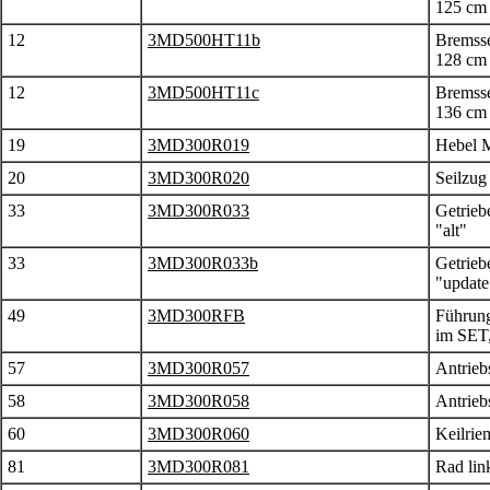
125 cm
12
3MD500HT11b
Bremsse
128 cm
12
3MD500HT11c
Bremsse
136 cm
19
3MD300R019
Hebel M
20
3MD300R020
Seilzug
33
3MD300R033
Getrieb
"alt"
33
3MD300R033b
Getrieb
"update
49
3MD300RFB
Führun
im SET,
57
3MD300R057
Antrieb
58
3MD300R058
Antrieb
60
3MD300R060
Keilri
81
3MD300R081
Rad lin