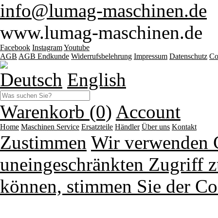
info@lumag-maschinen.de
www.lumag-maschinen.de
Facebook
Instagram
Youtube
AGB
AGB Endkunde
Widerrufsbelehrung
Impressum
Datenschutz
Co
Deutsch
English
Warenkorb (0)
Account
Home
Maschinen
Service
Ersatzteile
Händler
Über uns
Kontakt
Zustimmen
Wir verwenden 
uneingeschränkten Zugriff z
können, stimmen Sie der Co