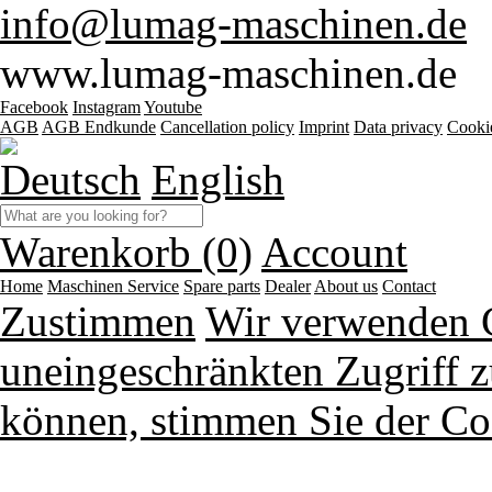
info@lumag-maschinen.de
www.lumag-maschinen.de
Facebook
Instagram
Youtube
AGB
AGB Endkunde
Cancellation policy
Imprint
Data privacy
Cooki
Deutsch
English
Warenkorb (0)
Account
Home
Maschinen
Service
Spare parts
Dealer
About us
Contact
Zustimmen
Wir verwenden 
uneingeschränkten Zugriff z
können, stimmen Sie der Co