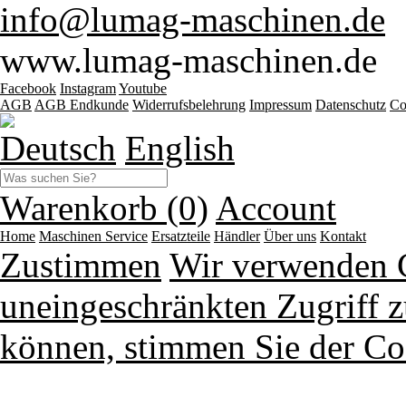
info@lumag-maschinen.de
www.lumag-maschinen.de
Facebook
Instagram
Youtube
AGB
AGB Endkunde
Widerrufsbelehrung
Impressum
Datenschutz
Co
Deutsch
English
Warenkorb (0)
Account
Home
Maschinen
Service
Ersatzteile
Händler
Über uns
Kontakt
Zustimmen
Wir verwenden 
uneingeschränkten Zugriff z
können, stimmen Sie der Co