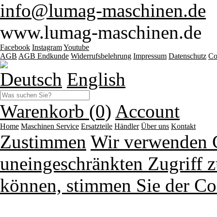
info@lumag-maschinen.de
www.lumag-maschinen.de
Facebook
Instagram
Youtube
AGB
AGB Endkunde
Widerrufsbelehrung
Impressum
Datenschutz
Co
Deutsch
English
Warenkorb (0)
Account
Home
Maschinen
Service
Ersatzteile
Händler
Über uns
Kontakt
Zustimmen
Wir verwenden 
uneingeschränkten Zugriff z
können, stimmen Sie der Co