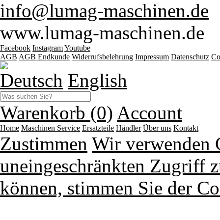
info@lumag-maschinen.de
www.lumag-maschinen.de
Facebook
Instagram
Youtube
AGB
AGB Endkunde
Widerrufsbelehrung
Impressum
Datenschutz
Co
Deutsch
English
Warenkorb (0)
Account
Home
Maschinen
Service
Ersatzteile
Händler
Über uns
Kontakt
Zustimmen
Wir verwenden 
uneingeschränkten Zugriff z
können, stimmen Sie der Co