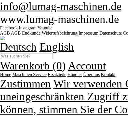
info@lumag-maschinen.de
www.lumag-maschinen.de
Facebook
Instagram
Youtube
AGB
AGB Endkunde
Widerrufsbelehrung
Impressum
Datenschutz
Co
Deutsch
English
Warenkorb (0)
Account
Home
Maschinen
Service
Ersatzteile
Händler
Über uns
Kontakt
Zustimmen
Wir verwenden 
uneingeschränkten Zugriff z
können, stimmen Sie der Co